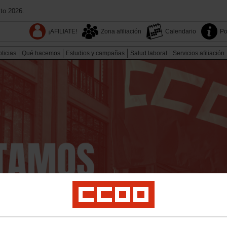
to 2026.
¡AFILIATE!
Zona afiliación
Calendario
Po
ticias
Qué hacemos
Estudios y campañas
Salud laboral
Servicios afiliación