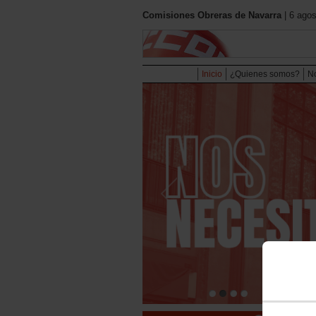
Comisiones Obreras de Navarra
| 6 agos
Inicio
¿Quienes somos?
No