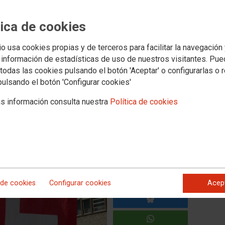
¡CONTACTA!
13 CONGRE
Buscador
Tu sindicato
tica de cookies
io usa cookies propias y de terceros para facilitar la navegación
bandona este viernes la
 información de estadísticas de uso de nuestros visitantes. Pu
todas las cookies pulsando el botón 'Aceptar' o configurarlas o 
 de CCOO de Navarra
pulsando el botón 'Configurar cookies'
s antes los delegados y las delegadas al XIII Congreso de la
s información consulta nuestra
Política de cookies
ica como activista y militante de Izquieda Unida de Navarra.
 de cookies
Configurar cookies
Acep