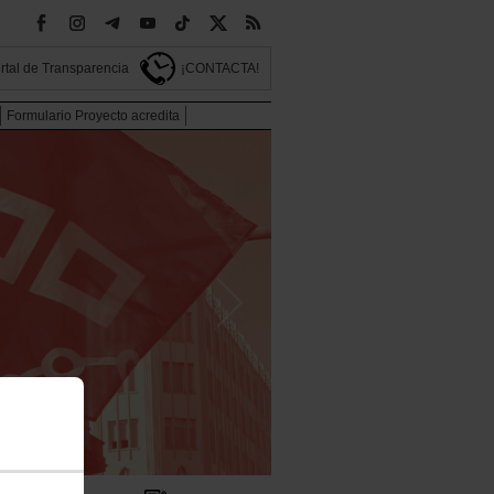
rtal de Transparencia
¡CONTACTA!
Formulario Proyecto acredita